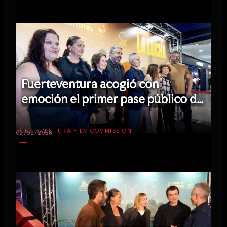
Fuerteventura acogió con
emoción el primer pase público de
la película ‘La Lucha’
FUERTEVENTURA FILM COMMISSION
02/02/2026
→