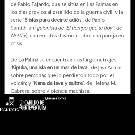
de Pablo Fajardo, que se sitúa en Las Palmas en
los días previos al estallido de la guerra civil; y la
serie ‘
8 islas para decirte adiós’
, de Pablo
Santidrián (
guionista de ‘El tiempo que te doy’, de
Netflix
), una emotiva historia sobre una pareja en
crisis.
De
La Palma
se encuentran dos largometrajes,
‘
Kipuka, una isla en un mar de lava
’, de Javi Armas,
sobre personas que lo perdieron todo por el
volcán; y
‘Nana de lava y salitre’
, de Helena M.
Cabrera, sobre violencia machista.
Quiénes somos
De Lanzarote
, el largometraje ‘
Goda’
, de Katia
| CONTACTO |
Klein (
autora de una veintena de libros
), sobre la
niñez y la familia; y la serie ‘
Malvasía
’, de Laura
Pérez Gómez (
participa por segunda vez en el