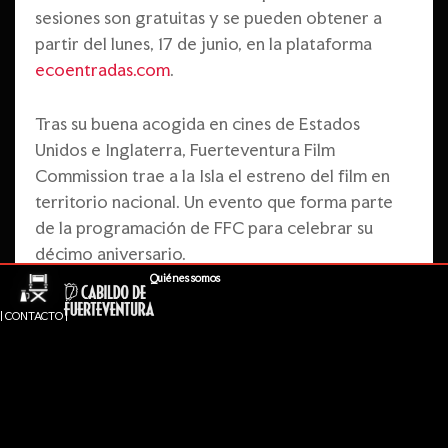
sesiones son gratuitas y se pueden obtener a
partir del lunes, 17 de junio, en la plataforma
ecoentradas.com
.
Tras su buena acogida en cines de Estados
Unidos e Inglaterra, Fuerteventura Film
Commission trae a la Isla el estreno del film en
territorio nacional. Un evento que forma parte
de la programación de FFC para celebrar su
décimo aniversario.
Quiénes somos
Según explica la consejera de Fuerteventura Film
| CONTACTO |
Commission, Nereida Calero, el largometraje se
rodó en localizaciones como Corralejo, Playa del
Garcey o Lajares, situando el nombre de
Fuerteventura como plató de cine a nivel
internacional.