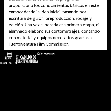
proporcionó los conocimientos básicos en este
campo: desde la idea inicial, pasando por
escritura de guion, preproducción, rodaje y
edición. Una vez superada esa primera etapa, el
alumnado elaboró sus cortometrajes, contando
con material y equipos necesarios gracias a
Fuerteventura Film Commission.
Quiénes somos
La consejera de Fuerteventura Film Commission,
Nereida Calero, señaló que “nuestro objetivo
| CONTACTO |
desde FFC es crear cantera en Fuerteventura a
través de la formación. En este caso, empezando
desde edades tempranas, con un alumnado
participante que ha demostrado siempre tener
un gran nivel. En esta gala, reconocemos ese
esfuerzo”.